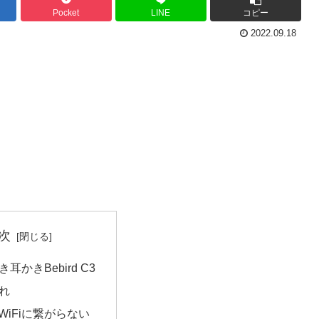
Pocket
LINE
コピー
2022.09.18
次
耳かきBebird C3
れ
dがWiFiに繋がらない