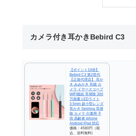
カメラ付き耳かきBebird C3
【ポイント10倍】
Bebird C3 第2世代
【正規代理店】 耳か
き みみかき 耳鏡 カ
メラ イヤースコープ
WIFI接続 耳掃除 300
万画素 LEDライト
3.5mm 超小型レンズ
耳かき Seimina 耳掃
除 カメラ 介護用 子
供 高齢者 iphone
Android iPad 対応
価格：4580円（税
込、送料無料)